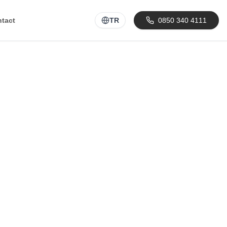
tact
TR
0850 340 4111