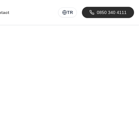
tact
TR
0850 340 4111