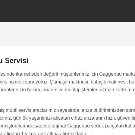
 Servisi
esinde ikamet eden değerli müşterilerimiz için Gaggenau mark
servis hizmeti sunuyoruz. Çamaşır makinesi, bulaşık makinesi, b
ürünlerinizin bakım, onarım ve montaj işlemleri uzman kadromuz t
iş mobil servis araçlarımız sayesinde, arıza bildiriminizden son
mız, günlük yaşantınızı aksatan cihaz arızalarını hızlı, güvenilir 
ım işlemlerinde sadece orijinal Gaggenau yedek parçaları kullan
rafından 1 yıl garanti altına alınmaktadır.