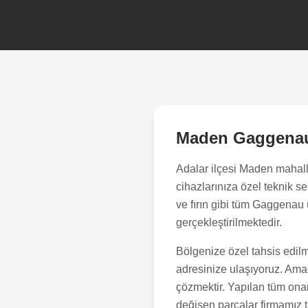
Maden
Gaggenau
Adalar
ilçesi
Maden
mahall
cihazlarınıza özel teknik 
ve fırın gibi tüm Gaggenau 
gerçekleştirilmektedir.
Bölgenize özel tahsis edilm
adresinize ulaşıyoruz. Amacı
çözmektir. Yapılan tüm onar
değişen parçalar firmamız ta