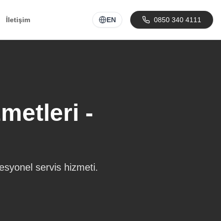
İletişim
EN
0850 340 4111
etleri -
esyonel servis hizmeti.