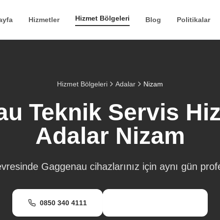
Hizmet Bölgeleri
ayfa
Hizmetler
Blog
Politikalar
Hizmet Bölgeleri
Adalar
Nizam
u Teknik Servis Hizm
Adalar
Nizam
vresinde Gaggenau cihazlarınız için aynı gün profe
0850 340 4111
WhatsApp Destek