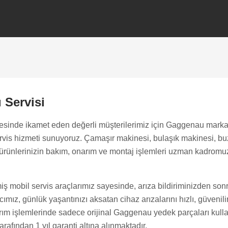
Servisi
sinde ikamet eden değerli müşterilerimiz için Gaggenau marka
servis hizmeti sunuyoruz. Çamaşır makinesi, bulaşık makinesi, b
ürünlerinizin bakım, onarım ve montaj işlemleri uzman kadromuz t
iş mobil servis araçlarımız sayesinde, arıza bildiriminizden son
mız, günlük yaşantınızı aksatan cihaz arızalarını hızlı, güvenilir 
ım işlemlerinde sadece orijinal Gaggenau yedek parçaları kullan
rafından 1 yıl garanti altına alınmaktadır.