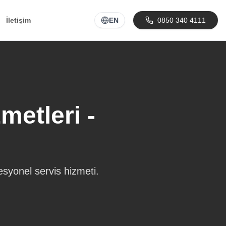
İletişim
EN
0850 340 4111
etleri -
syonel servis hizmeti.