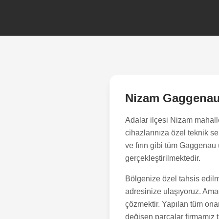
Nizam
Gaggenau 
Adalar
ilçesi
Nizam
mahalle
cihazlarınıza özel teknik 
ve fırın gibi tüm Gaggenau 
gerçekleştirilmektedir.
Bölgenize özel tahsis edilm
adresinize ulaşıyoruz. Amacı
çözmektir. Yapılan tüm onar
değişen parçalar firmamız ta