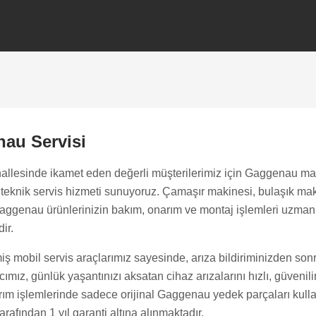
au Servisi
llesinde ikamet eden değerli müşterilerimiz için Gaggenau m
l teknik servis hizmeti sunuyoruz. Çamaşır makinesi, bulaşık ma
 Gaggenau ürünlerinizin bakım, onarım ve montaj işlemleri uzma
dir.
iş mobil servis araçlarımız sayesinde, arıza bildiriminizden son
mız, günlük yaşantınızı aksatan cihaz arızalarını hızlı, güvenilir 
ım işlemlerinde sadece orijinal Gaggenau yedek parçaları kullan
rafından 1 yıl garanti altına alınmaktadır.