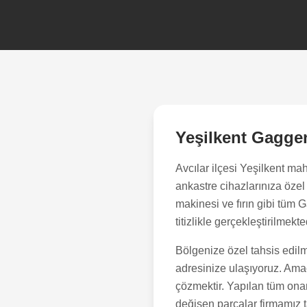
Yeşilkent
Gaggen
Avcılar
ilçesi
Yeşilkent
maha
ankastre cihazlarınıza öze
makinesi ve fırın gibi tüm
titizlikle gerçekleştirilmekte
Bölgenize özel tahsis edilm
adresinize ulaşıyoruz. Amacı
çözmektir. Yapılan tüm onar
değişen parçalar firmamız ta