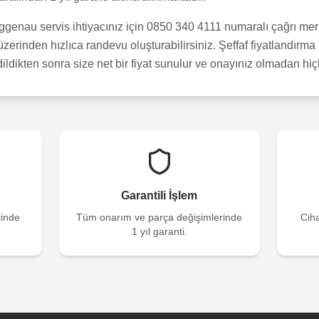
enau servis ihtiyacınız için 0850 340 4111 numaralı çağrı merk
erinden hızlıca randevu oluşturabilirsiniz. Şeffaf fiyatlandırma 
dildikten sonra size net bir fiyat sunulur ve onayınız olmadan hi
Garantili İşlem
çinde
Tüm onarım ve parça değişimlerinde
Ciha
1 yıl garanti.