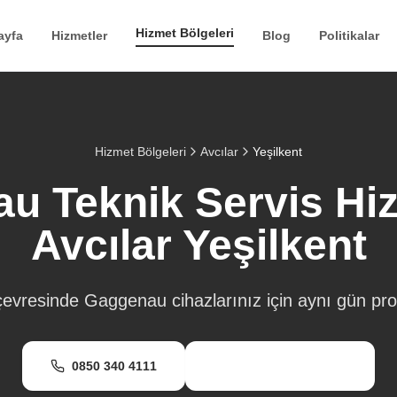
Hizmet Bölgeleri
ayfa
Hizmetler
Blog
Politikalar
Hizmet Bölgeleri
Avcılar
Yeşilkent
u Teknik Servis Hizm
Avcılar
Yeşilkent
evresinde Gaggenau cihazlarınız için aynı gün prof
0850 340 4111
WhatsApp Destek