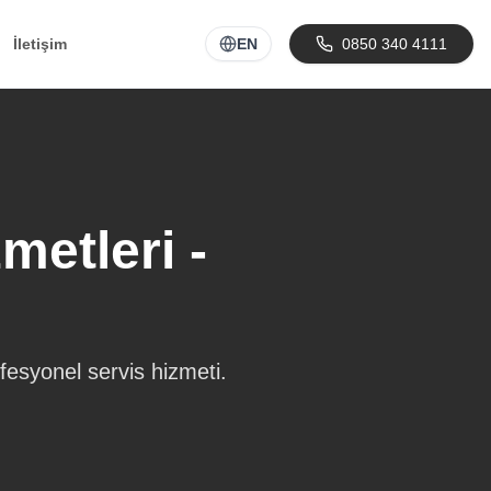
İletişim
EN
0850 340 4111
etleri -
esyonel servis hizmeti.