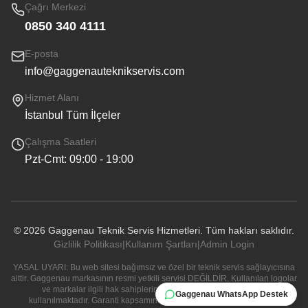
Çağrı Merkezi
0850 340 4111
E-posta
info@gaggenauteknikservis.com
Hizmet Alanı
İstanbul Tüm İlçeler
Çalışma Saatleri
Pzt-Cmt: 09:00 - 19:00
©
2026
Gaggenau Teknik Servis Hizmetleri. Tüm hakları saklıdır.
Gizlilik Politikası
|
Kullanım Şartları
|
Admin Login
YASAL UYARI: Bu web sitesi bağımsız ve özel bir teknik servis sağlayıcısına
aittir. Gaggenau markasının resmi yetkili servisi DEĞİLDİR. Kullanılan logolar
ve markalar ilgili hak sahiplerine aittir ve sadece bilgi amaçlı
Gaggenau WhatsApp Destek
kullanılmaktadır. Garanti kapsamındaki cihazlarınız için resmi yetkili