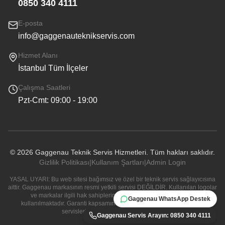
0850 340 4111
E-posta
info@gaggenauteknikservis.com
Hizmet Alanı
İstanbul Tüm İlçeler
Çalışma Saatleri
Pzt-Cmt: 09:00 - 19:00
©
2026
Gaggenau Teknik Servis Hizmetleri. Tüm hakları saklıdır.
Gizlilik Politikası
|
Kullanım Şartları
|
Admin Login
YASAL UYARI: Bu web sitesi bağımsız ve özel bir teknik servis sağlayıcısına
aittir. Gaggenau markasının resmi yetkili servisi DEĞİLDİR. Kullanılan logolar
ve markalar ilgili hak sahiplerine aittir ve sadece bilgi amaçlı
Gaggenau WhatsApp Destek
kullanılmaktadır. Garanti kapsamındaki cihazlarınız için resmi yetkili
servislerle iletişime geçmeniz önerilir.
Gaggenau Servis Arayın: 0850 340 4111