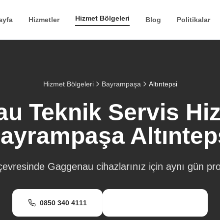
Hizmet Bölgeleri
ayfa
Hizmetler
Blog
Politikalar
Hizmet Bölgeleri
Bayrampaşa
Altıntepsi
u Teknik Servis Hizm
ayrampaşa
Altıntep
evresinde Gaggenau cihazlarınız için aynı gün pro
0850 340 4111
WhatsApp Destek