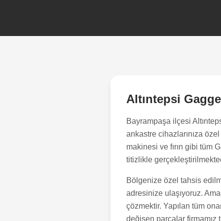
Altıntepsi
Gaggen
Bayrampaşa
ilçesi
Altıntep
ankastre cihazlarınıza öze
makinesi ve fırın gibi tüm
titizlikle gerçekleştirilmekte
Bölgenize özel tahsis edilm
adresinize ulaşıyoruz. Amacı
çözmektir. Yapılan tüm onar
değişen parçalar firmamız ta