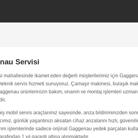
au Servisi
si
mahallesinde ikamet eden değerli müşterilerimiz için Gagge
l teknik servis hizmeti sunuyoruz. Çamaşır makinesi, bulaşık ma
 Gaggenau ürünlerinizin bakım, onarım ve montaj işlemleri uzma
dir.
iş mobil servis araçlarımız sayesinde, arıza bildiriminizden son
mız, günlük yaşantınızı aksatan cihaz arızalarını hızlı, güvenilir 
ım işlemlerinde sadece orijinal Gaggenau yedek parçaları kullan
rafından 1 yıl garanti altına alınmaktadır.