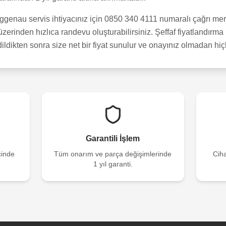
enau servis ihtiyacınız için 0850 340 4111 numaralı çağrı merk
erinden hızlıca randevu oluşturabilirsiniz. Şeffaf fiyatlandırma 
dildikten sonra size net bir fiyat sunulur ve onayınız olmadan hi
Garantili İşlem
çinde
Tüm onarım ve parça değişimlerinde
Ciha
1 yıl garanti.