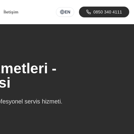
İletişim
EN
0850 340 4111
etleri -
si
fesyonel servis hizmeti.