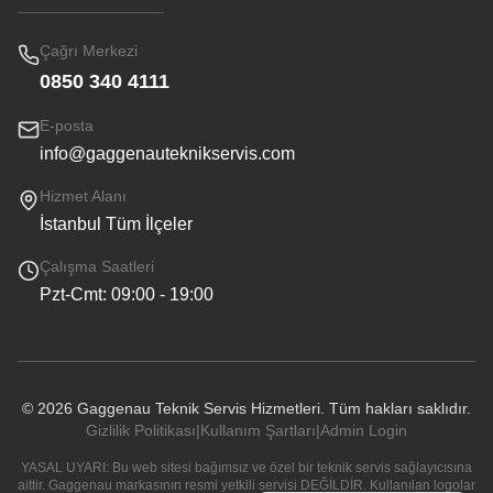
Çağrı Merkezi
0850 340 4111
E-posta
info@gaggenauteknikservis.com
Hizmet Alanı
İstanbul Tüm İlçeler
Çalışma Saatleri
Pzt-Cmt: 09:00 - 19:00
©
2026
Gaggenau Teknik Servis Hizmetleri. Tüm hakları saklıdır.
Gizlilik Politikası
|
Kullanım Şartları
|
Admin Login
YASAL UYARI: Bu web sitesi bağımsız ve özel bir teknik servis sağlayıcısına
aittir. Gaggenau markasının resmi yetkili servisi DEĞİLDİR. Kullanılan logolar