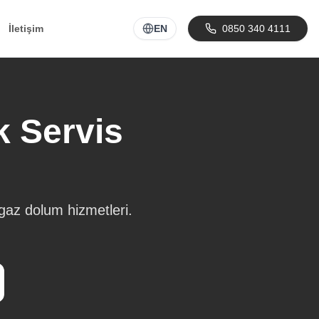
İletişim
EN
0850 340 4111
 Servis
az dolum hizmetleri.