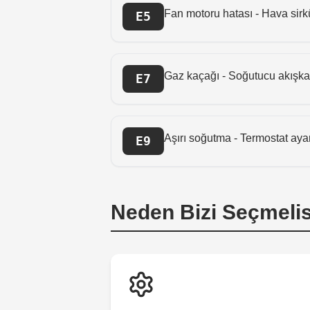
Fan motoru hatası - Hava sir
E5
Gaz kaçağı - Soğutucu akışka
E7
Aşırı soğutma - Termostat aya
E9
Neden Bizi Seçmelis