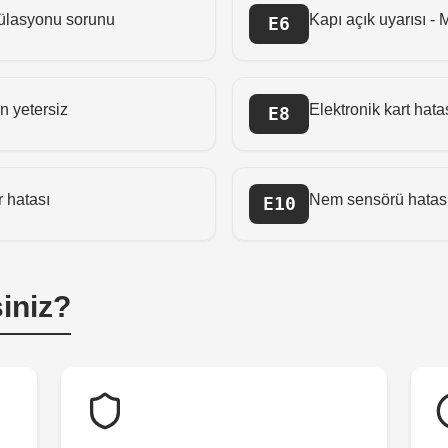
külasyonu sorunu
Kapı açık uyarısı - 
E6
n yetersiz
Elektronik kart hata
E8
r hatası
Nem sensörü hatası
E10
iniz?