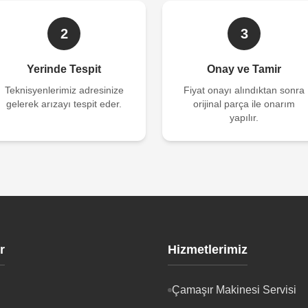
2
3
Yerinde Tespit
Onay ve Tamir
Teknisyenlerimiz adresinize
Fiyat onayı alındıktan sonra
gelerek arızayı tespit eder.
orijinal parça ile onarım
yapılır.
r
Hizmetlerimiz
Çamaşır Makinesi Servisi