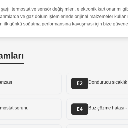
arjı, termostat ve sensör değişimleri, elektronik kart onarımı gi
arımlarda ve gaz dolum işlemlerinde orijinal malzemeler kullanılı
 ilk günkü soğutma performansına kavuşması için bize güvenebi
amları
rızası
Dondurucu sıcaklık 
E2
ermostat sorunu
Buz çözme hatası - 
E4